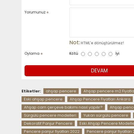
Yorumunuz
Not:
HTML'e dönüştürülmez!
Oylama
Kötü
İyi
DEVAM
Etiketler:
ahşap pencere
Ahşap pencere m2 Fiyatla
Eski ahşap pencere
Ahşap Pencere Fiyatları Ankara
Ahşap cam çerçeve bakımı nasıl yapılır?
Ahşap pence
Sürgülü pencere modelleri
Yukarı sürgülü pencere
Dekoratif Panjur Pencere
Eski Ahşap Pencere Modelle
Pencere panjur fiyatları 2022
Pencere panjur fiyatları