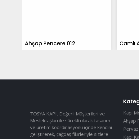
Ahşap Pencere 012
Camlı 
Kateg
Kapı Mo
TOSYA KAPI, Değerli Müşterileri ve
Meslektaşları ile sürekli olarak tasarım
Ahşap 
ve üretim koordinasyonu içinde kendini
Pervaz
geliştirerek, çağdaş fikirleriyle sizlere
Kapı Ka