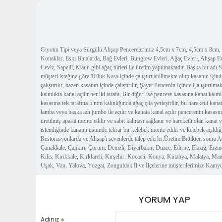
Giyotin Tipi veya Sürgülü Ahşap Pencerelerimiz 4,5cm x 7cm, 4,5cm x 8cm, 6c
Konaklar, Eski Binalarda, Bağ Evleri, Bunglow Evleri, Ağaç Evleri, Ahşap Ev
Ceviz, Sapelli, Maun gibi ağaç türleri ile üretim yapılmaktadır. Başka bir ad
müşteri isteğine göre 10'luk Kasa içinde çalıştırılabilimekte olup kasanın için
çalıştırılır, bazen kasanın içinde çalıştırılır, Şayet Pencenin İçinde Çalıştır
kalınlıkta kanal açılır her iki tarafa, Bir diğeri ise pencere kasasına kanat kal
kasasına tek tarafına 5 mm kalınlığında ağaç çıta yerleştrilir, bu hareketli k
lamba veya başka adı jumbo ile açılır ve kanata kanal açılır pencerenin kasasına
üretilmiş aparat monte edilir ve sabit kalması sağlanır ve hareketli olan kanat y
istendiğinde kanatın üstünde tekrar bir kelebek monte edilir ve kelebek açıld
Restorasyonlarda ve Ahşap'ı sevenlerde talep ederler.Üretim Bittikten sonra 
Çanakkale, Çankırı, Çorum, Denizli, Diyarbakır, Düzce, Edirne, Elazığ, Erz
Kilis, Kırıkkale, Kırklareli, Kırşehir, Kocaeli, Konya, Kütahya, Malatya, Ma
Uşak, Van, Yalova, Yozgat, Zonguldak İl ve İlçelerine müşterilerimize Kamyo
YORUM YAP
Adınız