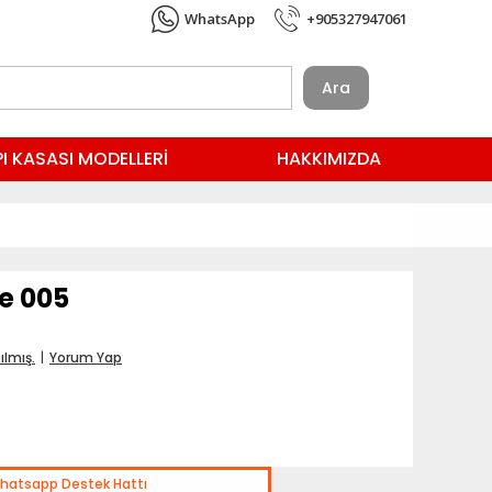
WhatsApp
+905327947061
Ara
I KASASI MODELLERİ
HAKKIMIZDA
e 005
ılmış.
|
Yorum Yap
hatsapp Destek Hattı