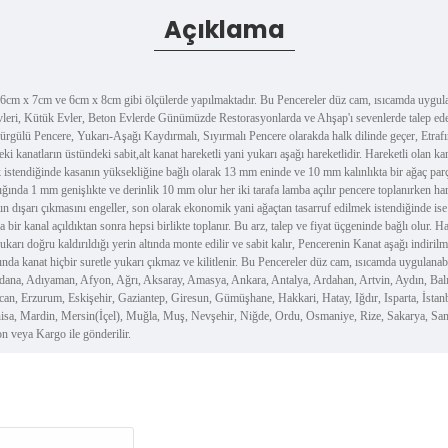
Açıklama
m x 7cm ve 6cm x 8cm gibi ölçülerde yapılmaktadır. Bu Pencereler düz cam, ısıcamda uygulanab
leri, Kütük Evler, Beton Evlerde Günümüzde Restorasyonlarda ve Ahşap'ı sevenlerde talep ede
ı Sürgülü Pencere, Yukarı-Aşağı Kaydırmalı, Sıyırmalı Pencere olarakda halk dilinde geçer, Etra
deki kanatların üstündeki sabit,alt kanat hareketli yani yukarı aşağı hareketlidir. Hareketli ola
ılmak istendiğinde kasanın yüksekliğine bağlı olarak 13 mm eninde ve 10 mm kalınlıkta bir ağaç par
ınlığında 1 mm genişlıkte ve derinlik 10 mm olur her iki tarafa lamba açılır pencere toplanırken ha
anatın dışarı çıkmasını engeller, son olarak ekonomik yani ağaçtan tasarruf edilmek istendiğinde 
 bir kanal açıldıktan sonra hepsi birlikte toplanır. Bu arz, talep ve fiyat üçgeninde bağlı olur. 
ukarı doğru kaldırıldığı yerin altında monte edilir ve sabit kalır, Pencerenin Kanat aşağı indirilm
ığında kanat hiçbir suretle yukarı çıkmaz ve kilitlenir. Bu Pencereler düz cam, ısıcamda uygul
Adana, Adıyaman, Afyon, Ağrı, Aksaray, Amasya, Ankara, Antalya, Ardahan, Artvin, Aydın, Balıke
incan, Erzurum, Eskişehir, Gaziantep, Giresun, Gümüşhane, Hakkari, Hatay, Iğdır, Isparta, İs
nisa, Mardin, Mersin(İçel), Muğla, Muş, Nevşehir, Niğde, Ordu, Osmaniye, Rize, Sakarya, Samsu
n veya Kargo ile gönderilir.