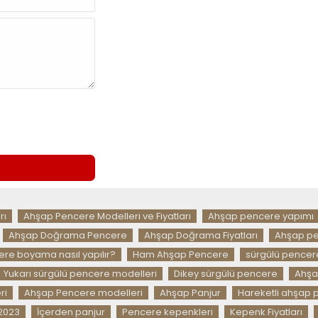
rı
Ahşap Pencere Modelleri ve Fiyatları
Ahşap pencere yapımı
Ahşap Doğrama Pencere
Ahşap Doğrama Fiyatları
Ahşap pe
re boyama nasıl yapılır?
Ham Ahşap Pencere
sürgülü pencer
Yukarı sürgülü pencere modelleri
Dikey sürgülü pencere
Ahşa
ri
Ahşap Pencere modelleri
Ahşap Panjur
Hareketli ahşap 
 2023
İçerden panjur
Pencere kepenkleri
Kepenk Fiyatları