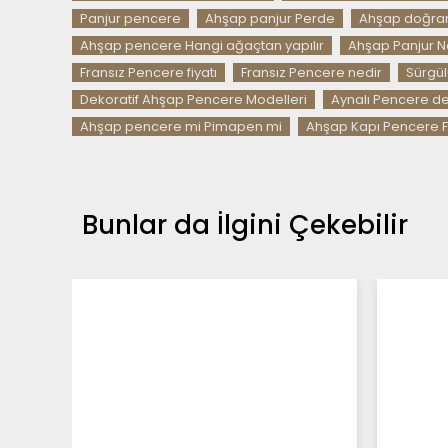
Panjur pencere
Ahşap panjur Perde
Ahşap doğram
Ahşap pencere Hangi ağaçtan yapılır
Ahşap Panjur Nas
Fransız Pencere fiyatı
Fransız Pencere nedir
Sürgül
Dekoratif Ahşap Pencere Modelleri
Aynalı Pencere d
Ahşap pencere mi Pimapen mi
Ahşap Kapı Pencere Fi
Bunlar da İlgini Çekebilir