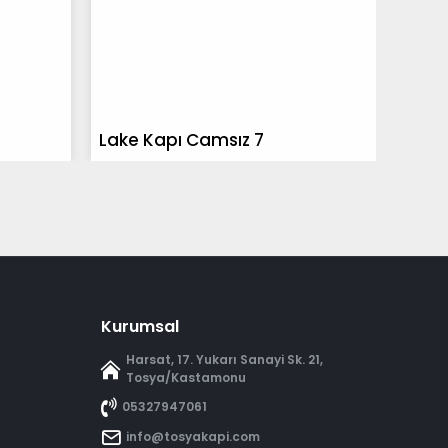
Lake Kapı Camsız 7
Cams
Kurumsal
Harsat, 17. Yukarı Sanayi Sk. 21,
Tosya/Kastamonu
05327947061
info@tosyakapi.com