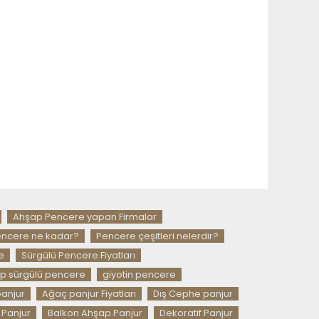
Ahşap Pencere yapan Firmalar
ncere ne kadar?
Pencere çeşitleri nelerdir?
e
Sürgülü Pencere Fiyatları
p sürgülü pencere
giyotin pencere
panjur
Ağaç panjur Fiyatları
Dış Cephe panjur
Panjur
Balkon Ahşap Panjur
Dekoratif Panjur