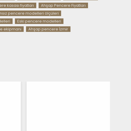
e kasası fiyatları
Ahşap Pencere Fiyatları
nsız pencere modelleri ölçüleri
lleri
Eski pencere modelleri
ve ekipmanı
Ahşap pencere İzmir