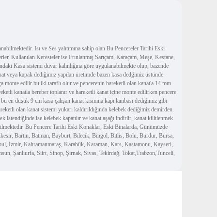
ilmektedir. Isı ve Ses yalıtımına sahip olan Bu Pencereler Tarihi Eski
rler. Kullanılan Keresteler ise Frınlanmış Sarıçam, Karaçam, Meşe, Kestane,
fındaki Kasa sistemi duvar kalınlığına göre uygulanabilmekte olup, bazende
n kanat veya kapak dediğimiz yapılan üretimde bazen kasa dedğimiz üstünde
ça monte edilir bu iki taraflı olur ve pencerenin hareketli olan kanat'a 14 mm
reketli kanatla bereber toplanır ve hareketli kanat içine monte edilirken pencere
ise bu en düşük 9 cm kasa çalışan kanat kısmına kapı lambası dediğimiz gibi
Hareketli olan kanat sistemi yukarı kaldırıldığında kelebek dediğimiz demirden
ek istendiğinde ise kelebek kapatılır ve kanat aşağı indirlir, kanat kilitlenmek
anabilmektedir. Bu Pencere Tarihi Eski Konaklar, Eski Binalarda, Günümüzde
sir, Bartın, Batman, Bayburt, Bilecik, Bingöl, Bitlis, Bolu, Burdur, Bursa,
tanbul, İzmir, Kahramanmaraş, Karabük, Karaman, Kars, Kastamonu, Kayseri,
n, Şanlıurfa, Siirt, Sinop, Şırnak, Sivas, Tekirdağ, Tokat,Trabzon,Tunceli,