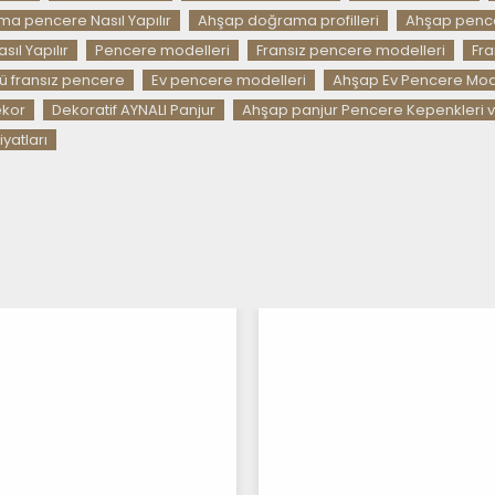
a pencere Nasıl Yapılır
Ahşap doğrama profilleri
Ahşap pencer
ıl Yapılır
Pencere modelleri
Fransız pencere modelleri
Fra
ü fransız pencere
Ev pencere modelleri
Ahşap Ev Pencere Mode
ekor
Dekoratif AYNALI Panjur
Ahşap panjur Pencere Kepenkleri 
yatları